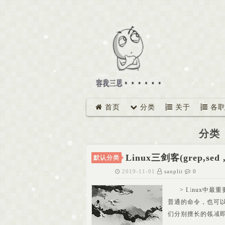
首页
分类
关于
各取
分类
Linux三剑客(grep,sed
默认分类
2019-11-01
sanplit
0
> Linux中
普通的命令，也可
们分别擅长的领域即