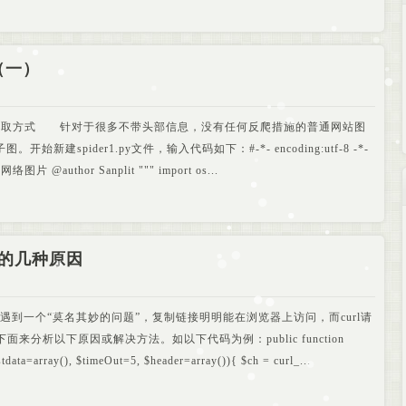
（一）
抓取方式 针对于很多不带头部信息，没有任何反爬措施的普通网站图
开始新建spider1.py文件，输入代码如下：#-*- encoding:utf-8 -*-
图片 @author Sanplit """ import os...
se的几种原因
会遇到一个“莫名其妙的问题”，复制链接明明能在浏览器上访问，而curl请
,下面来分析以下原因或解决方法。如以下代码为例：public function
stdata=array(), $timeOut=5, $header=array()){ $ch = curl_...