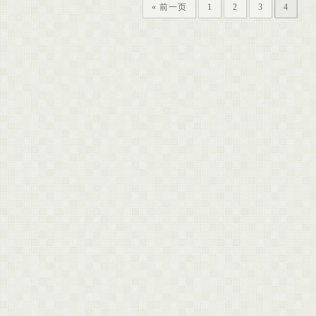
« 前一页
1
2
3
4