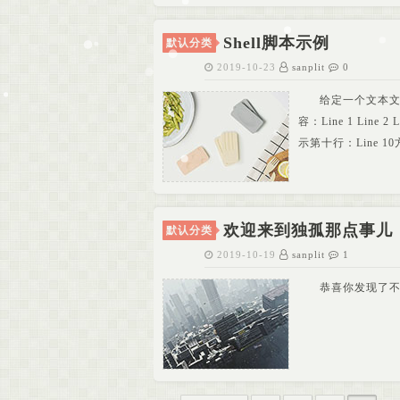
Shell脚本示例
默认分类
2019-10-23
sanplit
0
给定一个文本文件 
容：Line 1 Line 2 L
示第十行：Line 10方法一：
欢迎来到独孤那点事儿
默认分类
2019-10-19
sanplit
1
恭喜你发现了