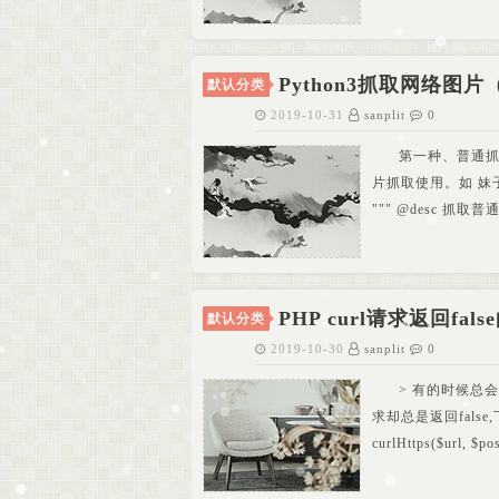
Python3抓取网络图片
默认分类
2019-10-31
sanplit
0
第一种、普通
片抓取使用。如 妹子图。
""" @desc 抓取普通网络
PHP curl请求返回fal
默认分类
2019-10-30
sanplit
0
> 有的时候总
求却总是返回false
curlHttps($url, $po