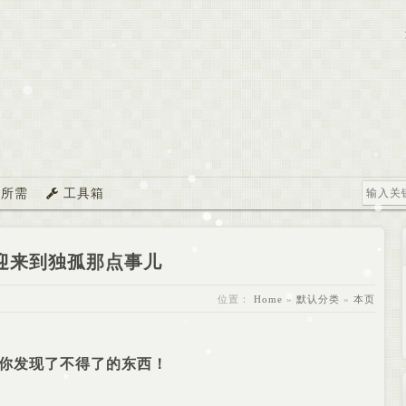
所需
工具箱
迎来到独孤那点事儿
位置：
Home
»
默认分类
»
本页
你发现了不得了的东西！